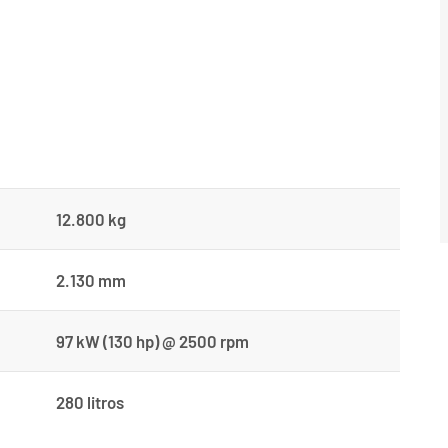
12.800 kg
2.130 mm
97 kW (130 hp) @ 2500 rpm
280 litros