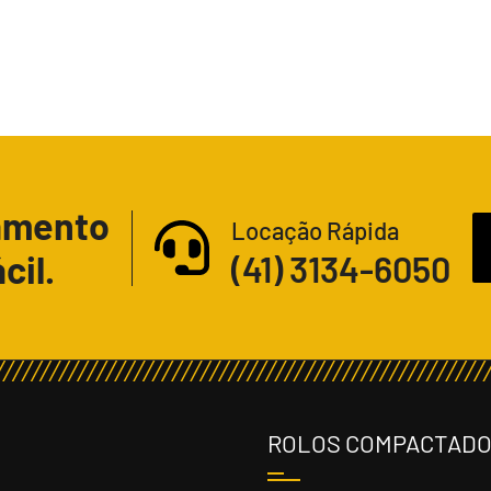
amento
Locação Rápida
cil.
(41) 3134-6050
ROLOS COMPACTAD