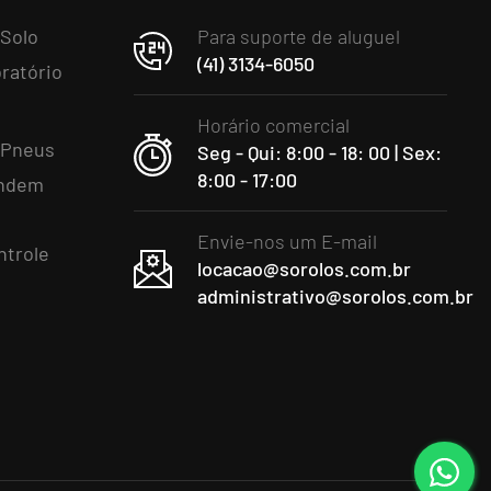
 Solo
Para suporte de aluguel
(41) 3134-6050
ratório
Horário comercial
 Pneus
Seg - Qui: 8:00 - 18: 00 | Sex:
8:00 - 17:00
andem
Envie-nos um E-mail
ntrole
locacao@sorolos.com.br
administrativo@sorolos.com.br